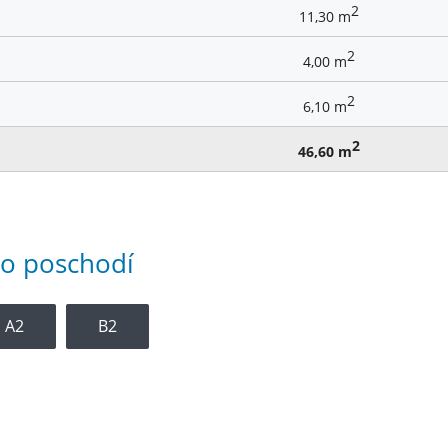
2
11,30 m
2
4,00 m
2
6,10 m
2
46,60 m
to poschodí
A2
B2