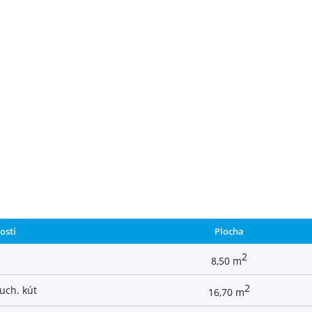
osti
Plocha
2
8,50 m
2
uch. kút
16,70 m