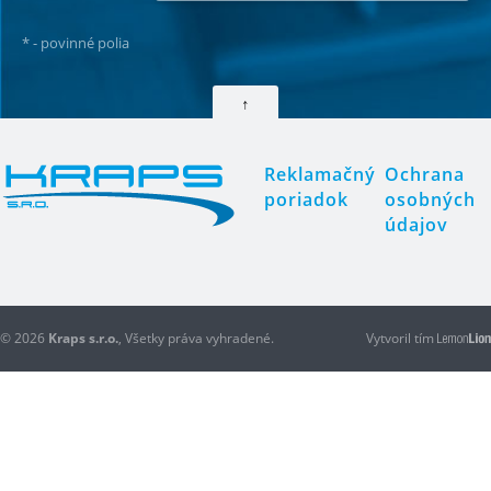
*
- povinné polia
↑
Reklamačný
Ochrana
poriadok
osobných
údajov
© 2026
Kraps s.r.o.
, Všetky práva vyhradené.
Vytvoril tím