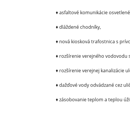
♦ asfaltové komunikácie osvetlené
♦ dláždené chodníky,
♦ nová kiosková trafostnica s prí
♦ rozšírenie verejného vodovodu
♦ rozšírenie verejnej kanalizácie 
♦ dažďové vody odvádzané cez ulič
♦ zásobovanie teplom a teplou úž