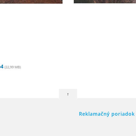
p4
(22,99 MB)
↑
Reklamačný poriadok