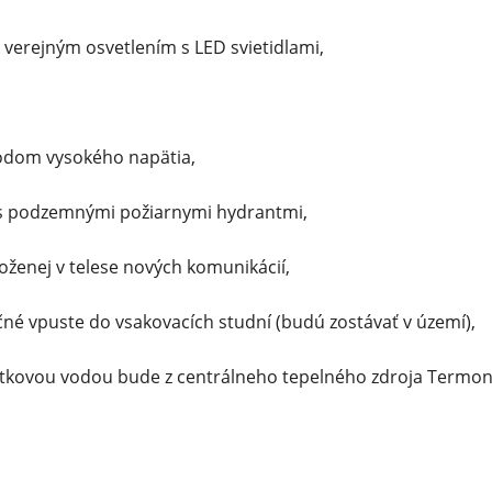
 verejným osvetlením s LED svietidlami,
vodom vysokého napätia,
 s podzemnými požiarnymi hydrantmi,
uloženej v telese nových komunikácií,
né vpuste do vsakovacích studní (budú zostávať v území),
itkovou vodou bude z centrálneho tepelného zdroja Termono