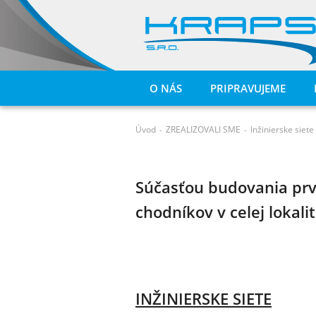
O NÁS
PRIPRAVUJEME
Úvod
ZREALIZOVALI SME
Inžinierske siet
-
-
Súčasťou budovania prvej
chodníkov v celej loka
INŽINIERSKE SIETE